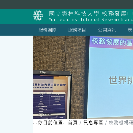
跳
到
國立雲林科技大學 校務發展
主
YunTech.Institutional Research an
要
內
服務團隊
服務項目
公開資訊
表
容
區
塊
:::
你目前位置:
首頁
訊息專區
校務機構