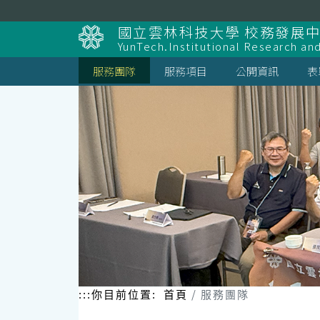
跳
到
國立雲林科技大學 校務發展
主
YunTech.Institutional Research an
要
內
服務團隊
服務項目
公開資訊
表
容
區
塊
:::
你目前位置:
首頁
服務團隊