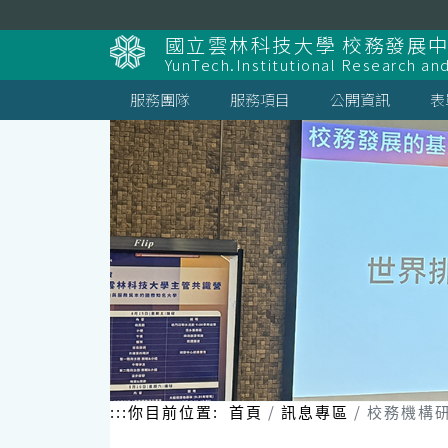
跳
到
國立雲林科技大學 校務發展
主
YunTech.Institutional Research an
要
內
服務團隊
服務項目
公開資訊
表
容
區
塊
:::
你目前位置:
首頁
訊息專區
校務機構