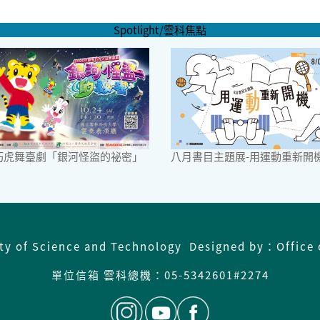
Spotlight/雲科焦點
6巧虎舞臺劇「銀河怪盜的祕密」
八月書目主題展-用運動重新開
ity of Science and Technology Designed by：Office 
單位信箱
雲科總機：
05-5342601#2274