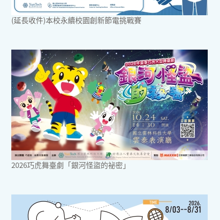
(延長收件)本校永續校園創新節電挑戰賽
2026巧虎舞臺劇「銀河怪盜的祕密」