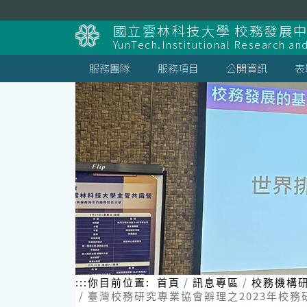
跳
到
國立雲林科技大學 校務發展
主
YunTech.Institutional Research an
要
內
服務團隊
服務項目
公開資訊
表
容
區
塊
:::
你目前位置:
首頁
訊息專區
校務機構
臺灣校務研究專業協會辧理之2023年校