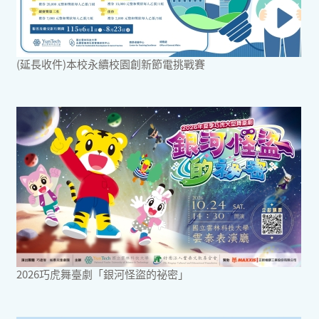
(延長收件)本校永續校園創新節電挑戰賽
2026巧虎舞臺劇「銀河怪盜的祕密」