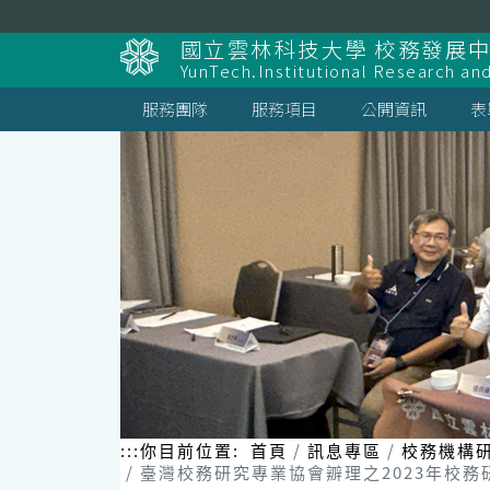
跳
到
國立雲林科技大學 校務發展
主
YunTech.Institutional Research an
要
內
服務團隊
服務項目
公開資訊
表
容
區
塊
:::
你目前位置:
首頁
訊息專區
校務機構
臺灣校務研究專業協會辧理之2023年校