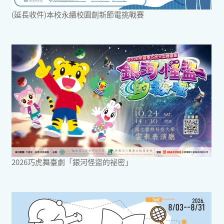
(延長收件)本校永續校園創新節電挑戰賽
2026巧虎舞臺劇「銀河怪盜的祕密」