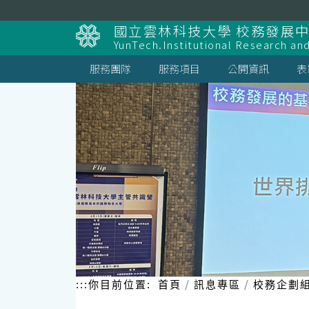
跳
到
國立雲林科技大學 校務發展
主
YunTech.Institutional Research an
要
內
服務團隊
服務項目
公開資訊
表
容
區
塊
:::
你目前位置:
首頁
訊息專區
校務企劃