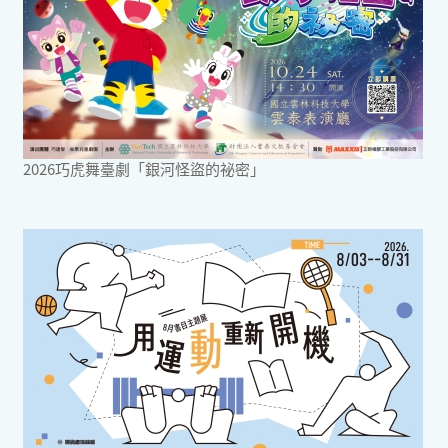
2026巧虎舞臺劇「銀河怪盜的祕密」