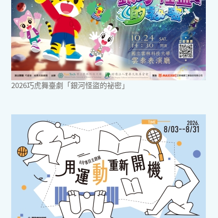
2026巧虎舞臺劇「銀河怪盜的祕密」