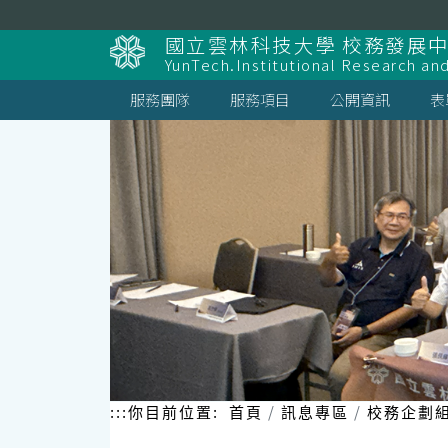
跳
到
國立雲林科技大學 校務發展
主
YunTech.Institutional Research an
要
內
服務團隊
服務項目
公開資訊
表
容
區
塊
:::
你目前位置:
首頁
訊息專區
校務企劃