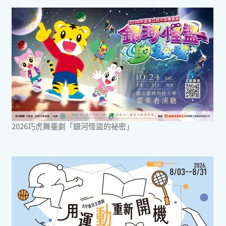
2026巧虎舞臺劇「銀河怪盜的祕密」