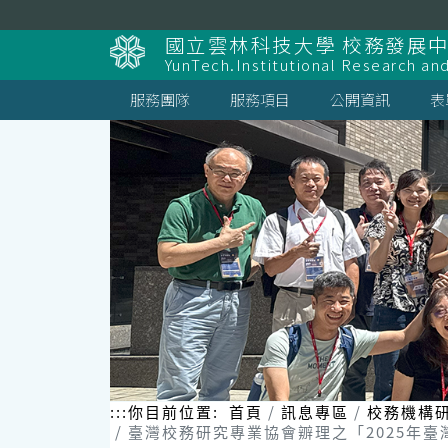
跳
到
國立雲林科技大學 校務發展
主
YunTech.Institutional Research an
要
內
服務團隊
服務項目
公開資訊
表
容
區
塊
:::
你目前位置:
首頁
訊息專區
校務機構
臺灣校務研究專業協會辧理之「2025年