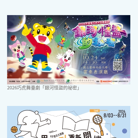
2026巧虎舞臺劇「銀河怪盜的祕密」