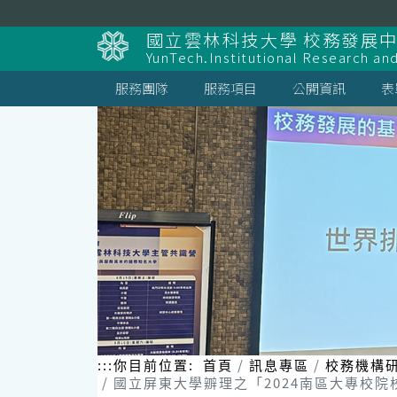
跳
到
國立雲林科技大學 校務發展
主
YunTech.Institutional Research an
要
內
服務團隊
服務項目
公開資訊
表
容
區
塊
:::
你目前位置:
首頁
訊息專區
校務機構
國立屏東大學辧理之「2024南區大專校