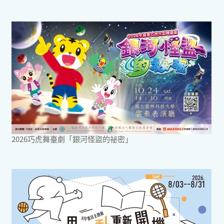
2026巧虎舞臺劇「銀河怪盜的祕密」